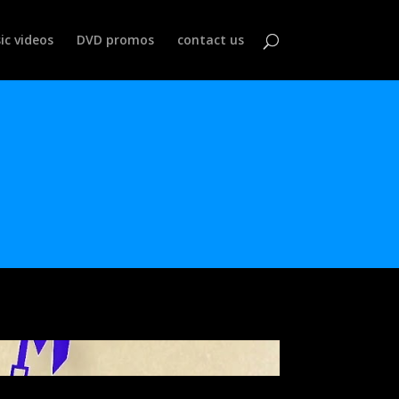
ic videos
DVD promos
contact us
r dell'informativa