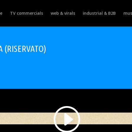
e
TV commercials
web & virals
industrial & B2B
mus
 (RISERVATO)
disponibile. Accetta la Cookie policy cliccando su "Accetta" nel banne